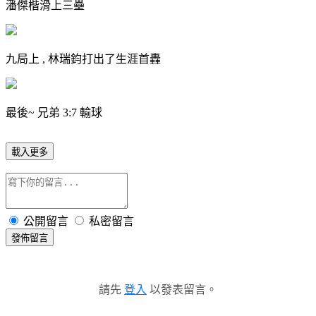
潘傑楷滑上三壘
九局上 , 林瑞鈞打出了生涯首轟
最後~ 兄弟 3:7 輸球
載入更多
公開留言
私密留言
發佈留言
請先
登入
以發表留言。