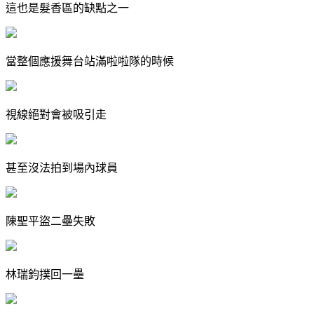
這也是髮香區的缺點之一
當整個應援舞台站滿啦啦隊的時候
視線絕對會被吸引走
甚至沒法拍到場內球員
陳聖平盜二壘失敗
林瑞鈞撲回一壘