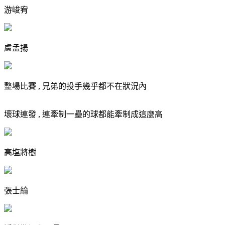
游峻宥
盧孟揚
整場比賽 , 兄弟的投手幾乎都不在狀況內
壞球連發 , 連牽制一壘的球都能牽制成這麼高
高塩將樹
張士綸