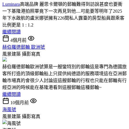
Luminara
高端品牌 麗思卡爾頓的郵輪難得到訪說甚麼也要衝
一下基隆港拍照畢竟下一次再見到他....可能要等明年了2025
年下水啟航的盧米娜號擁有226間私人露臺的房型船員跟乘客
比例更是 1 : 1.2
繼續閱讀
4個月前
赫伯羅德郵輪 歐洲號
風景建築
攝影寫真
赫伯羅德郵輪歐洲號算是一艘蠻特別的郵輪這是專門為德國旅
客所打造的頂級郵輪船上只提供純德語的服務環境這在亞洲郵
輪市場真的會很少人討論這這艘郵輪的行程也只能在郵輪有行
經亞洲的時候能在基隆港看到這艘郵輪這種郵輪~
繼續閱讀
10個月前
海風號
風景建築
攝影寫真