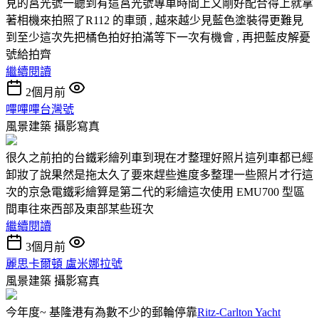
見的莒光號一聽到有這莒光號專車時間上又剛好配合得上就拿
著相機來拍照了R112 的車頭 , 越來越少見藍色塗裝得更難見
到至少這次先把橘色拍好拍滿等下一次有機會 , 再把藍皮解憂
號給拍齊
繼續閱讀
2個月前
嗶嗶嗶台灣號
風景建築
攝影寫真
很久之前拍的台鐵彩繪列車到現在才整理好照片這列車都已經
卸妝了說果然是拖太久了要來趕些進度多整理一些照片才行這
次的京急電鐵彩繪算是第二代的彩繪這次使用 EMU700 型區
間車往來西部及東部某些班次
繼續閱讀
3個月前
麗思卡爾頓 盧米娜拉號
風景建築
攝影寫真
今年度~ 基隆港有為數不少的郵輪停靠
Ritz-Carlton Yacht