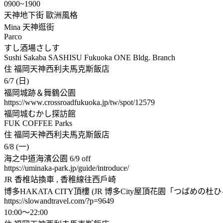
0900~1900
天神地下街 歐洲風格
Mina 天神逛街
Parco
すし酒場さしす
Sushi Sakaba SASHISU Fukuoka ONE Bldg. Branch
住 福岡天神西利夫馬克斯飯店
6/7 (日)
福岡城跡＆舞鶴公園
https://www.crossroadfukuoka.jp/tw/spot/12579
福岡城むかし探訪館
FUK COFFEE Parks
住 福岡天神西利夫馬克斯飯店
6/8 (一)
海之中道海濱公園 6/9 off
https://uminaka-park.jp/guide/introduce/
JR 香椎站換車 , 香稚線往西戶崎
博多HAKATA CITY頂樓 (JR 博多City屋頂花園「つばめの杜
https://slowandtravel.com/?p=9649
10:00～22:00