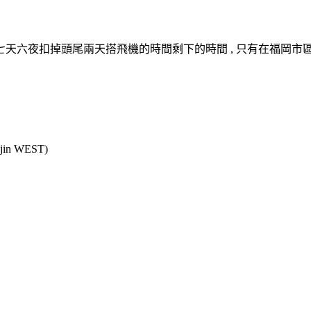
天六夜扣掉頭尾兩天搭飛機的時間剩下的時間 , 只有在福岡市
n WEST)