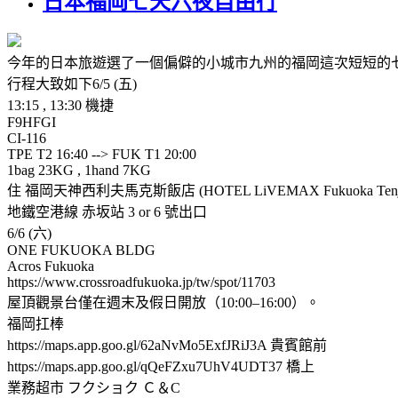
日本福岡七天六夜自由行
今年的日本旅遊選了一個偏僻的小城市九州的福岡這次短短的七
行程大致如下6/5 (五)
13:15 , 13:30 機捷
F9HFGI
CI-116
TPE T2 16:40 --> FUK T1 20:00
1bag 23KG , 1hand 7KG
住 福岡天神西利夫馬克斯飯店 (HOTEL LiVEMAX Fukuoka Tenji
地鐵空港線 赤坂站 3 or 6 號出口
6/6 (六)
ONE FUKUOKA BLDG
Acros Fukuoka
https://www.crossroadfukuoka.jp/tw/spot/11703
屋頂觀景台僅在週末及假日開放（10:00–16:00）。
福岡扛棒
https://maps.app.goo.gl/62aNvMo5ExfJRiJ3A 貴賓館前
https://maps.app.goo.gl/qQeFZxu7UhV4UDT37 橋上
業務超市 フクショク Ｃ＆C