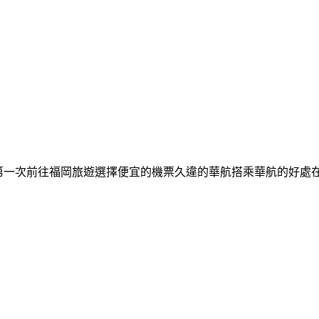
o FukuokaTime : 2:20第一次前往福岡旅遊選擇便宜的機票久違的華航搭