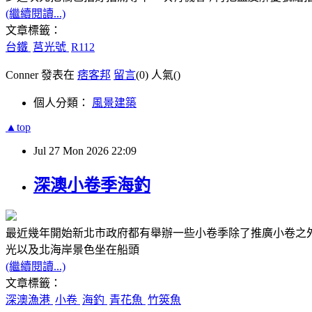
(繼續閱讀...)
文章標籤：
台鐵
莒光號
R112
Conner 發表在
痞客邦
留言
(0)
人氣(
)
個人分類：
風景建築
▲top
Jul
27
Mon
2026
22:09
深澳小卷季海釣
最近幾年開始新北市政府都有舉辦一些小卷季除了推廣小卷之外
光以及北海岸景色坐在船頭
(繼續閱讀...)
文章標籤：
深澳漁港
小卷
海釣
青花魚
竹筴魚