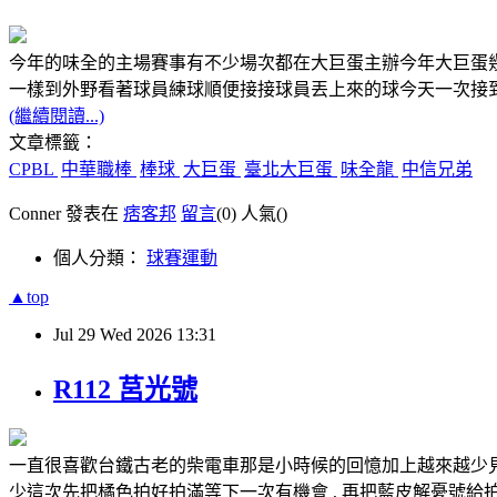
今年的味全的主場賽事有不少場次都在大巨蛋主辦今年大巨蛋
一樣到外野看著球員練球順便接接球員丟上來的球今天一次接到
(繼續閱讀...)
文章標籤：
CPBL
中華職棒
棒球
大巨蛋
臺北大巨蛋
味全龍
中信兄弟
Conner 發表在
痞客邦
留言
(0)
人氣(
)
個人分類：
球賽運動
▲top
Jul
29
Wed
2026
13:31
R112 莒光號
一直很喜歡台鐵古老的柴電車那是小時候的回憶加上越來越少見的
少這次先把橘色拍好拍滿等下一次有機會 , 再把藍皮解憂號給