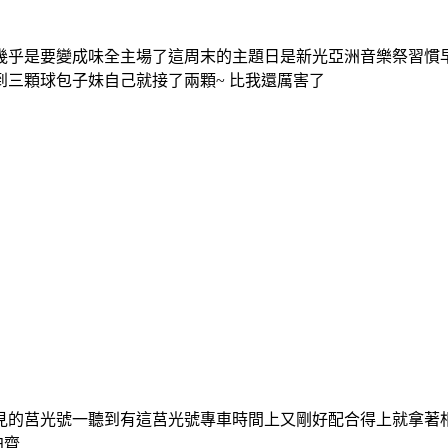
幾乎是要變成味全主場了這周末的主題日是新光亞洲音樂祭習慣
三顆球包子妹自己就接了兩顆~ 比我還厲害了
莒光號一聽到有這莒光號專車時間上又剛好配合得上就拿著相機來
拍齊