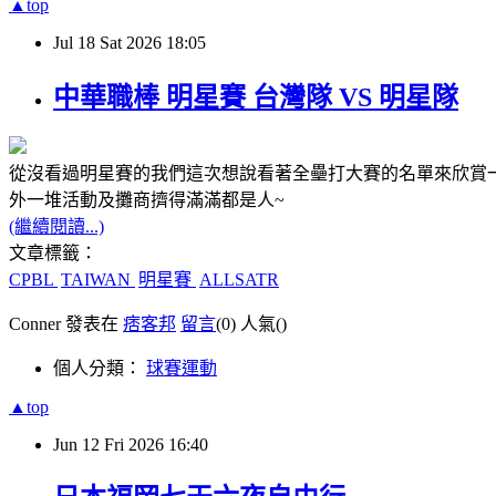
▲top
Jul
18
Sat
2026
18:05
中華職棒 明星賽 台灣隊 VS 明星隊
從沒看過明星賽的我們這次想說看著全壘打大賽的名單來欣賞一
外一堆活動及攤商擠得滿滿都是人~
(繼續閱讀...)
文章標籤：
CPBL
TAIWAN
明星賽
ALLSATR
Conner 發表在
痞客邦
留言
(0)
人氣(
)
個人分類：
球賽運動
▲top
Jun
12
Fri
2026
16:40